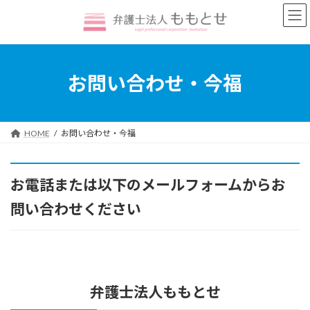
コ
ナ
ン
ビ
テ
ゲ
ン
ー
ツ
シ
へ
ョ
お問い合わせ・今福
ス
ン
キ
に
ッ
移
プ
動
HOME
お問い合わせ・今福
お電話または以下のメールフォームからお
問い合わせください
弁護士法人ももとせ